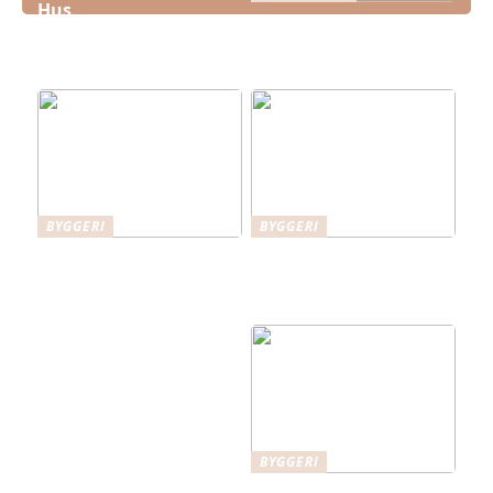
Hus
Disse fordele har
hovedentreprise ved
større byggeprojekter
BYGGERI
BYGGERI
Fordele ved
Hitachi gravemaskiner
sildebensparket: En
– kraftfulde maskiner
elegant gulvløsning til
til effektivt arbejde
danske hjem
BYGGERI