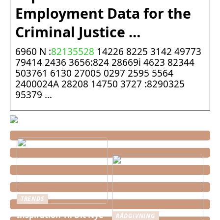
Employment Data for the
Criminal Justice …
6960 N :
82135528
14226 8225 3142 49773
79414 2436 3656:824 28669i 4623 82344
503761 6130 27005 0297 2595 5564
2400024A 28208 14750 3727 :8290325
95379 …
TRENDS
Inspiration Til Dit Nye
RÅDGIVNING