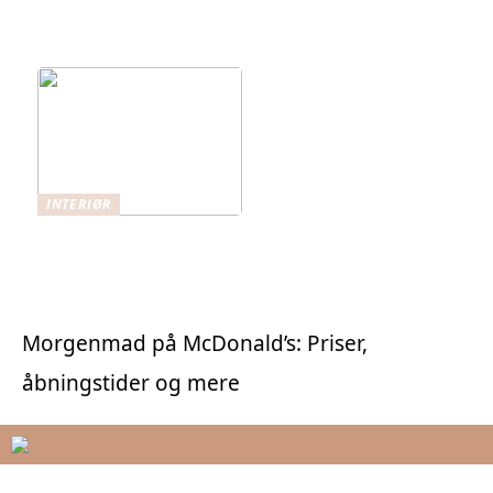
Teknisk Isolering og
Brandbeskyttelse i
Byggeri
INTERIØR
Gulvafhøvling i
København
Morgenmad på McDonald’s: Priser,
åbningstider og mere