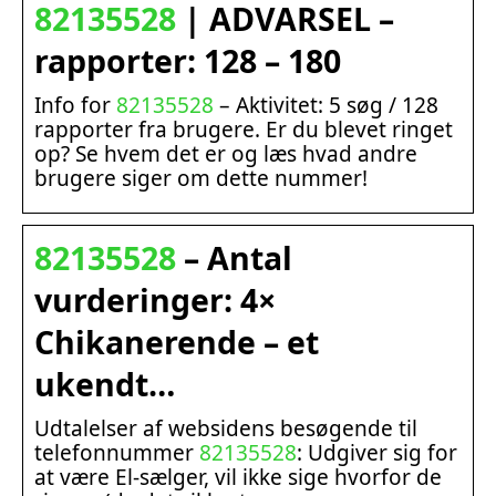
82135528
| ADVARSEL –
rapporter: 128 – 180
Info for
82135528
– Aktivitet: 5 søg / 128
rapporter fra brugere. Er du blevet ringet
op? Se hvem det er og læs hvad andre
brugere siger om dette nummer!
82135528
– Antal
vurderinger: 4×
Chikanerende – et
ukendt…
Udtalelser af websidens besøgende til
telefonnummer
82135528
: Udgiver sig for
at være El-sælger, vil ikke sige hvorfor de