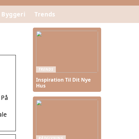
Byggeri
Trends
TRENDS
Inspiration Til Dit Nye
Hus
 På
ale
RÅDGIVNING