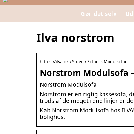
Gør det selv
Ud
Ilva norstrom
http s://ilva.dk › Stuen › Sofaer › Modulsofaer
Norstrom Modulsofa –
Norstrom Modulsofa
Norstrom er en rigtig kassesofa, d
trods af de meget rene linjer er de
Køb Norstrom Modulsofa hos ILVA! Få
bolighus.