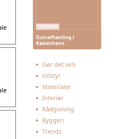
ale
INTERIØR
Gulvafhøvling i
København
Gør det selv
Udstyr
Materialer
ale
Interiør
Rådgivning
Byggeri
Trends