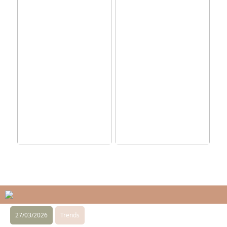
Effektiv Efterisolering
Hovedentreprenør Fyn:
for Bedre
Din Partner i
Energioptimering
Byggeprojekter
27/03/2026
Trends