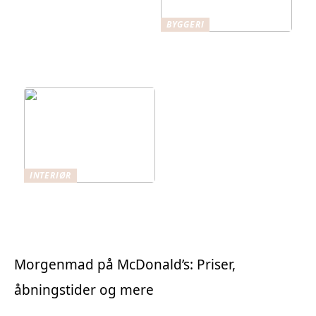
BYGGERI
Teknisk Isolering og
Brandbeskyttelse i
Byggeri
INTERIØR
Gulvafhøvling i
København
Morgenmad på McDonald’s: Priser,
åbningstider og mere