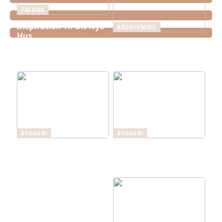
TRENDS
Inspiration Til Dit Nye
RÅDGIVNING
Hus
Disse fordele har
hovedentreprise ved
større byggeprojekter
BYGGERI
BYGGERI
Fordele ved
Hitachi gravemaskiner
sildebensparket: En
– kraftfulde maskiner
elegant gulvløsning til
til effektivt arbejde
danske hjem